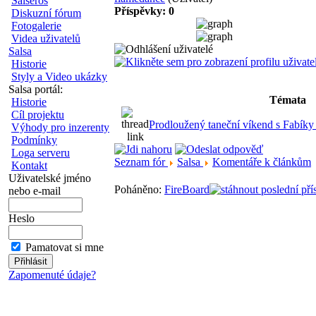
Salseros
Příspěvky: 0
Diskuzní fórum
Fotogalerie
Videa uživatelů
Salsa
Historie
Styly a Video ukázky
Salsa portál:
Témata
Historie
Cíl projektu
Prodloužený taneční víkend s Fabíky
Výhody pro inzerenty
Podmínky
Loga serveru
Seznam fór
Salsa
Komentáře k článkům
Kontakt
Uživatelské jméno
Poháněno:
FireBoard
nebo e-mail
Heslo
Pamatovat si mne
Zapomenuté údaje?