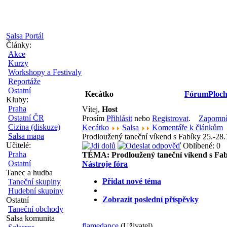
Salsa Portál
Články:
Akce
Kurzy
Workshopy a Festivaly
Reportáže
Ostatní
Kecátko
Fórum
Ploch
Kluby:
Praha
Vítej,
Host
Ostatní ČR
Prosím
Přihlásit
nebo
Registrovat
.
Zapomněl
Cizina (diskuze)
Kecátko
Salsa
Komentáře k článkům
Salsa mapa
Prodloužený taneční víkend s Fabíky 25.-28
Učitelé:
Oblíbené: 0
Praha
TÉMA:
Prodloužený taneční víkend s Fab
Ostatní
Nástroje fóra
Tanec a hudba
Přidat nové téma
Taneční skupiny
Hudební skupiny
Zobrazit poslední příspěvky
Ostatní
Taneční obchody
Salsa komunita
flamedance
(Uživatel)