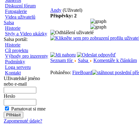
Salseros
Diskuzní fórum
Andy
(Uživatel)
Fotogalerie
Příspěvky: 2
Videa uživatelů
Salsa
Historie
Styly a Video ukázky
Salsa portál:
Historie
Cíl projektu
Výhody pro inzerenty
Seznam fór
Salsa
Komentáře k článkům
Podmínky
Loga serveru
Poháněno:
FireBoard
Kontakt
Uživatelské jméno
nebo e-mail
Heslo
Pamatovat si mne
Zapomenuté údaje?