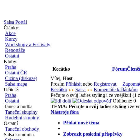
Salsa Portál
Články:
Akce
Kurzy
Workshopy a Festivaly
Reportáže
Ostatní
Kluby:
Praha
Kecátko
Fórum
Členě
Ostatní ČR
Cizina (diskuze)
Vítej,
Host
Salsa mapa
Prosím
Přihlásit
nebo
Registrovat
.
Zapomněl
Učitelé:
Kecátko
Salsa
Komentáře k článkům
Praha
Pečujte o svůj ladies styling i ze vnějšku! (1
Ostatní
Oblíbené: 0
Tanec a hudba
TÉMA:
Pečujte o svůj ladies styling i ze v
Taneční skupiny
Nástroje fóra
Hudební skupiny
Přidat nové téma
Ostatní
Taneční obchody
Zobrazit poslední příspěvky
Salsa komunita