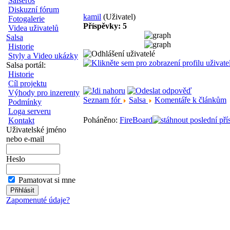
Salseros
Diskuzní fórum
kamil
(Uživatel)
Fotogalerie
Příspěvky: 5
Videa uživatelů
Salsa
Historie
Styly a Video ukázky
Salsa portál:
Historie
Cíl projektu
Výhody pro inzerenty
Seznam fór
Salsa
Komentáře k článkům
Podmínky
Loga serveru
Poháněno:
FireBoard
Kontakt
Uživatelské jméno
nebo e-mail
Heslo
Pamatovat si mne
Zapomenuté údaje?