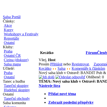
Salsa Portál
Články:
Akce
Kurzy
Workshopy a Festivaly
Reportáže
Ostatní
Kluby:
Praha
Kecátko
Fórum
Členě
Ostatní ČR
Cizina (diskuze)
Vítej,
Host
Salsa mapa
Prosím
Přihlásit
nebo
Registrovat
.
Zapomněl
Učitelé:
Kecátko
Salsa
Komentáře k článkům
Praha
Nový salsa klub v Ostravě: BANDIT Pub & 
Ostatní
Oblíbené: 0
Tanec a hudba
TÉMA:
Nový salsa klub v Ostravě: BA
Taneční skupiny
Nástroje fóra
Hudební skupiny
Přidat nové téma
Ostatní
Taneční obchody
Zobrazit poslední příspěvky
Salsa komunita