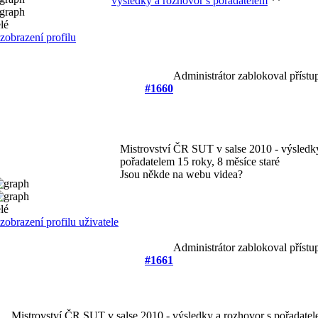
výsledky a rozhovor s pořadatelem
**
Administrátor zablokoval přístu
#1660
Mistrovství ČR SUT v salse 2010 - výsledk
pořadatelem
15 roky, 8 měsíce staré
Jsou někde na webu videa?
Administrátor zablokoval přístu
#1661
Mistrovství ČR SUT v salse 2010 - výsledky a rozhovor s pořadate