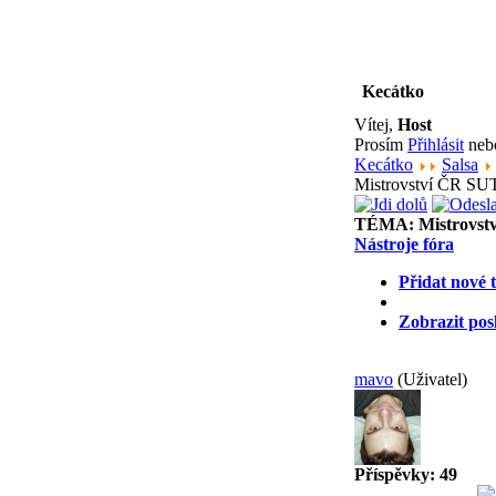
Kecátko
Vítej,
Host
Prosím
Přihlásit
ne
Kecátko
Salsa
Mistrovství ČR SUT 
TÉMA:
Mistrovst
Nástroje fóra
Přidat nové 
Zobrazit pos
mavo
(Uživatel)
Příspěvky: 49