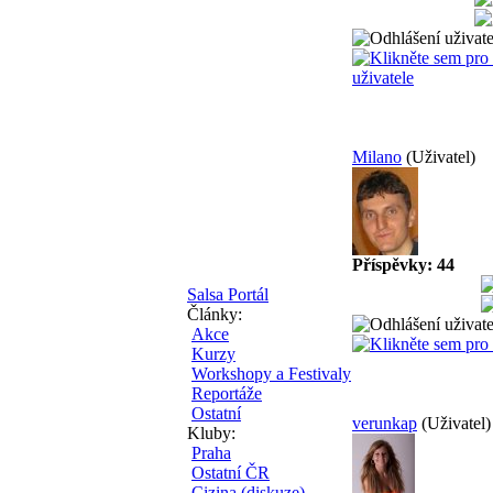
Milano
(Uživatel)
Příspěvky: 44
Salsa Portál
Články:
Akce
Kurzy
Workshopy a Festivaly
Reportáže
Ostatní
verunkap
(Uživatel)
Kluby:
Praha
Ostatní ČR
Cizina (diskuze)