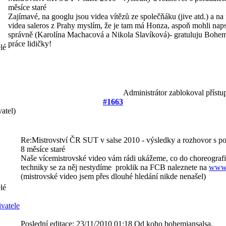
měsíce staré
Zajímavé, na googlu jsou videa vítězů ze společňáku (jive atd.) a na
videa saleros z Prahy myslím, že je tam má Honza, aspoň mohli naps
správně (Karolína Machacová a Nikola Slavíková)- gratuluju Bohem
práce lidičky!
Administrátor zablokoval přístu
#1663
atel)
Re:Mistrovství ČR SUT v salse 2010 - výsledky a rozhovor s p
8 měsíce staré
Naše vícemistrovské video vám rádi ukážeme, co do choreografi
techniky se za něj nestydíme
proklik na FCB naleznete na
www.
(mistrovské video jsem přes dlouhé hledání nikde nenašel)
Poslední editace: 23/11/2010 01:18 Od koho bohemiansalsa.