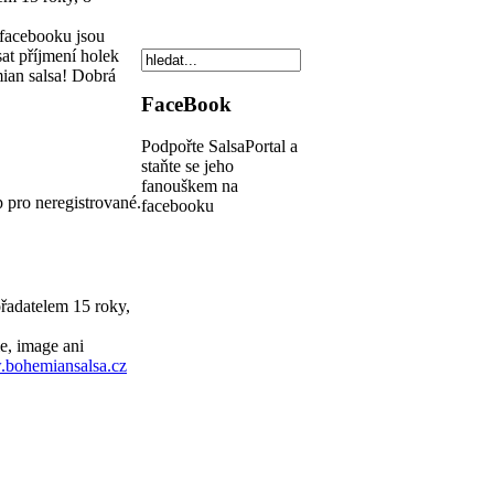
 facebooku jsou
at příjmení holek
ian salsa! Dobrá
FaceBook
Podpořte SalsaPortal a
staňte se jeho
fanouškem na
p pro neregistrované.
facebooku
ořadatelem
15 roky,
e, image ani
bohemiansalsa.cz