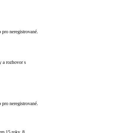
p pro neregistrované.
y a rozhovor s
p pro neregistrované.
lem
15 roky, 8