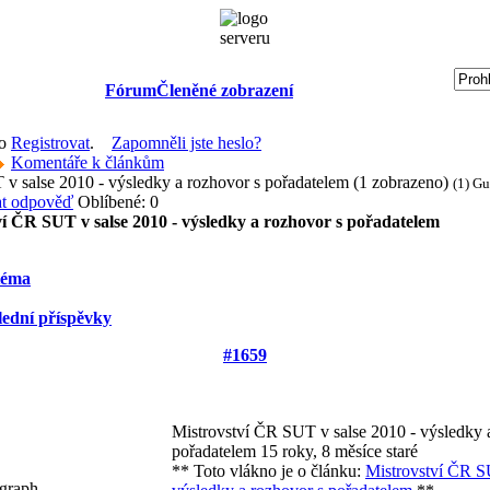
Fórum
Členěné zobrazení
bo
Registrovat
.
Zapomněli jste heslo?
Komentáře k článkům
v salse 2010 - výsledky a rozhovor s pořadatelem (1 zobrazeno)
(1) Gu
Oblíbené: 0
ví ČR SUT v salse 2010 - výsledky a rozhovor s pořadatelem
téma
lední příspěvky
#1659
Mistrovství ČR SUT v salse 2010 - výsledky 
pořadatelem
15 roky, 8 měsíce staré
** Toto vlákno je o článku:
Mistrovství ČR S