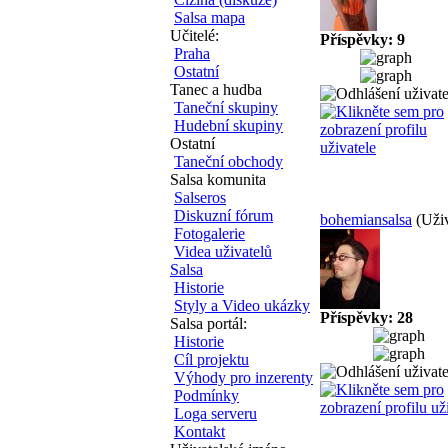
Salsa mapa
Učitelé:
Příspěvky: 9
Praha
Ostatní
Tanec a hudba
Taneční skupiny
Hudební skupiny
Ostatní
Taneční obchody
Salsa komunita
Salseros
Diskuzní fórum
bohemiansalsa
(Uživ
Fotogalerie
Videa uživatelů
Salsa
Historie
Styly a Video ukázky
Příspěvky: 28
Salsa portál:
Historie
Cíl projektu
Výhody pro inzerenty
Podmínky
Loga serveru
Kontakt