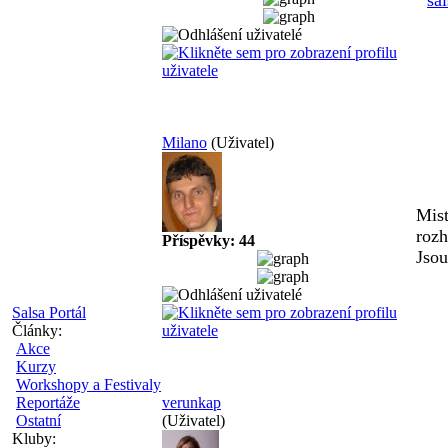
sa
Milano
(Uživatel)
Mist
rozh
Příspěvky: 44
Jsou
Salsa Portál
Články:
Akce
Kurzy
Workshopy a Festivaly
Reportáže
verunkap
Ostatní
(Uživatel)
Kluby: