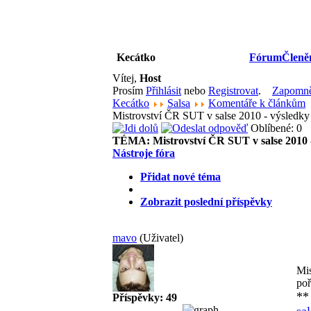
Kecátko
Fórum
Členě
Vítej,
Host
Prosím
Přihlásit
nebo
Registrovat
.
Zapomněl
Kecátko
Salsa
Komentáře k článkům
Mistrovství ČR SUT v salse 2010 - výsledky
Oblíbené: 0
TÉMA:
Mistrovství ČR SUT v salse 2010 
Nástroje fóra
Přidat nové téma
Zobrazit poslední příspěvky
mavo
(Uživatel)
Mis
po
**
Příspěvky: 49