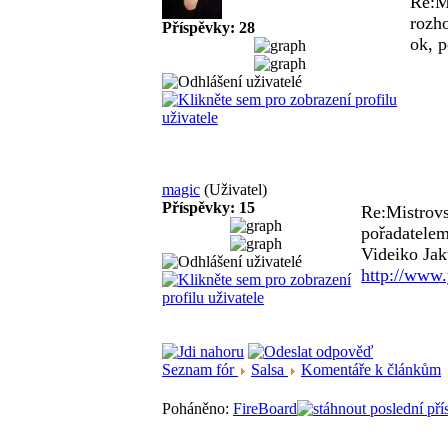
Re:M
rozh
Příspěvky: 28
ok, 
magic
(Uživatel)
Příspěvky: 15
Re:Mistrovs
pořadatele
Videiko Jak
http://www
Seznam fór
Salsa
Komentáře k článkům
Poháněno:
FireBoard