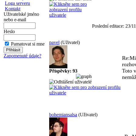
Loga serveru
Kontakt
Uživatelské jméno
nebo e-mail
Poslední editace: 23/
Heslo
pavel
(Uživatel)
Pamatovat si mne
Zapomenuté údaje?
Re:Mi
rozho
Toto 
Příspěvky: 93
nemůž
bohemiansalsa
(Uživatel)