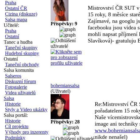
Praha
Mistrovství ČR SUT v 
Ostatní ČR
Cizina (diskuze)
15 roky, 8 měsíce star
Salsa mapa
Zajímavé, na googlu js
Příspěvky: 9
Učitelé:
facebooku jsou videa 
Praha
mohli napsat příjmení
Ostatní
Slavíková)- gratuluju 
Tanec a hudba
Taneční skupiny
Hudební skupiny
Ostatní
Taneční obchody
Salsa komunita
Salseros
Diskuzní fórum
bohemiansalsa
Fotogalerie
(Uživatel)
Videa uživatelů
Salsa
Re:Mistrovství ČR 
Historie
Styly a Video ukázky
pořadatelem
15 rok
Salsa portál:
Naše vícemistrovsk
Historie
Příspěvky: 28
image ani techniky 
Cíl projektu
www.bohemiansalsa
Výhody pro inzerenty
nikde nenašel)
Podmínky