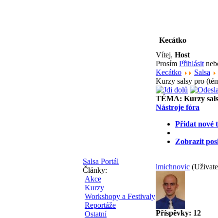
Kecátko
Vítej,
Host
Prosím
Přihlásit
ne
Kecátko
Salsa
Kurzy salsy pro (té
TÉMA:
Kurzy sals
Nástroje fóra
Přidat nové 
Zobrazit pos
Salsa Portál
lmichnovic
(Uživate
Články:
Akce
Kurzy
Workshopy a Festivaly
Reportáže
Příspěvky: 12
Ostatní