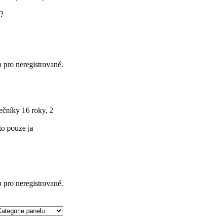
e?
p pro neregistrované.
tečníky
16 roky, 2
to pouze ja
p pro neregistrované.