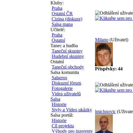
Kluby:
Praha
Ostatní ČR
Cizina (diskuze)
Salsa mapa
Učitelé:
Praha
Milano
(Uživatel)
Ostatní
Tanec a hudba
Taneční skupiny
Hudební skupiny
Ostatní
Taneční obchody
Příspěvky: 44
Salsa komunita
Salseros
Diskuzní fórum
Fotogalerie
Videa uživatelů
Salsa
Historie
Styly a Video ukázky
lmichnovic
(Uživate
Salsa portál:
Historie
Cíl projektu
Výhody pro inzerenty