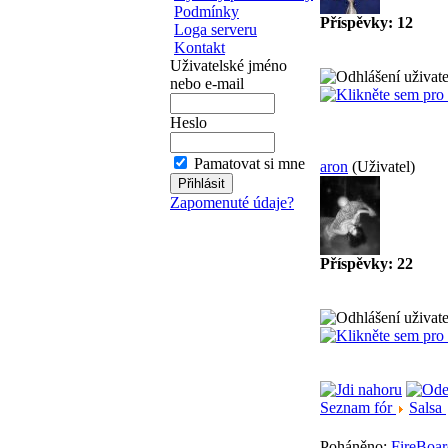
Podmínky
Příspěvky: 12
Loga serveru
Kontakt
Uživatelské jméno
nebo e-mail
Heslo
Pamatovat si mne
aron
(Uživatel)
Zapomenuté údaje?
Příspěvky: 22
Seznam fór
Salsa
Poháněno:
FireBoar