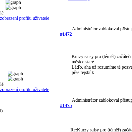
Administrátor zablokoval přístu
#1472
Kurzy salsy pro (téměř) začáteč
měsíce staré
Láďo, aha už rozumíme té pozvá
přes fejsbúk
Administrátor zablokoval přístu
#1475
l)
Re:Kurzy salsy pro (téměř) začá