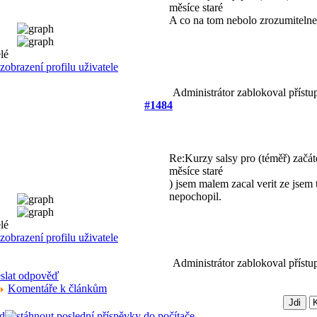
měsíce staré
A co na tom nebolo zrozumiteln
Administrátor zablokoval přístu
#1484
Re:Kurzy salsy pro (téměř) začá
měsíce staré
) jsem malem zacal verit ze jsem 
nepochopil.
Administrátor zablokoval přístu
Komentáře k článkům
d