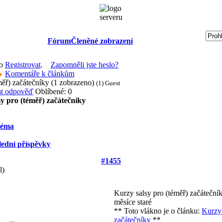
Fórum
Členěné zobrazení
bo
Registrovat
.
Zapomněli jste heslo?
Komentáře k článkům
měř) začátečníky (1 zobrazeno)
(1) Guest
Oblíbené: 0
y pro (téměř) začátečníky
téma
lední příspěvky
#1455
l)
Kurzy salsy pro (téměř) začáteční
měsíce staré
** Toto vlákno je o článku:
Kurzy 
začátečníky
**