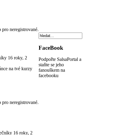
p pro neregistrované.
FaceBook
níky
16 roky, 2
Podpořte SalsaPortal a
staňte se jeho
nce na tvé kurzy
fanouškem na
facebooku
p pro neregistrované.
tečníky
16 roky, 2