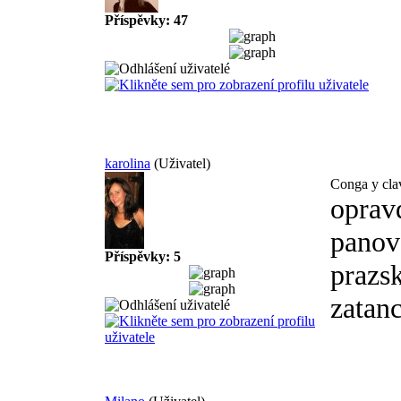
Příspěvky: 47
karolina
(Uživatel)
Conga y cla
opravd
panove
Příspěvky: 5
prazs
zatan