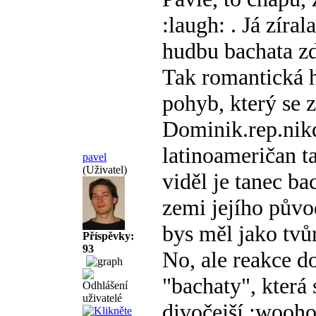
:laugh: . Já zíral
hudbu bachata zd
Tak romantická h
pohyb, který se 
Dominik.rep.nik
latinoameričan ta
pavel
(Uživatel)
viděl je tanec bac
zemi jejího půvo
bys měl jako tvůr
Příspěvky:
93
No, ale reakce 
"bachaty", která 
divočejší :woohoo