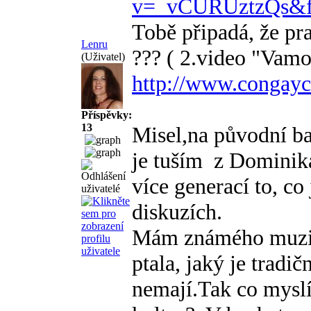
v=_vCURUztzQs&fe
Tobě připadá, že pr
Lenru
??? ( 2.video "Vamos
(Uživatel)
http://www.congayc
Příspěvky:
13
Misel,na původní ba
je tuším
z Dominiká
více generací to, co
diskuzích.
Mám známého muzika
ptala, jaký je tradič
nemají.Tak co myslí