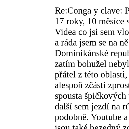
Re:Conga y clave: P
17 roky, 10 měsíce s
Videa co jsi sem vl
a ráda jsem se na n
Dominikánské repub
zatím bohužel neby
přátel z této oblast
alespoň zčásti zpro
spousta špičkových 
další sem jezdí na r
podobně. Youtube a
jsou také bezedný z