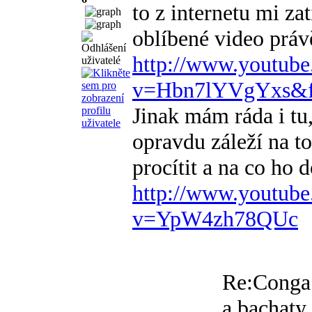
to z internetu mi z
oblíbené video prá
http://www.youtub
v=Hbn7lYVgYxs&fe
Jinak mám ráda i tu,
opravdu záleží na t
procítit a na co ho 
http://www.youtub
v=YpW4zh78QUc
Re:Conga 
a bachaty