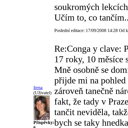
soukromých lekcích
Učím to, co tančím..
Poslední editace: 17/09/2008 14:28 Od k
Re:Conga y clave: P
17 roky, 10 měsíce s
Mně osobně se domi
přijde mi na pohled
Irena
zároveň tanečně náro
(Uživatel)
fakt, že tady v Praz
tančit neviděla, tak
bych se taky hnedka
Příspěvky:
6