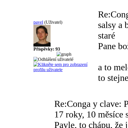
Re:Cong
pavel
(Uživatel)
salsy a
staré
Pane bož
Příspěvky: 93
a to me
to stejn
Re:Conga y clave: P
17 roky, 10 měsíce s
Pavle, to chápu, že 