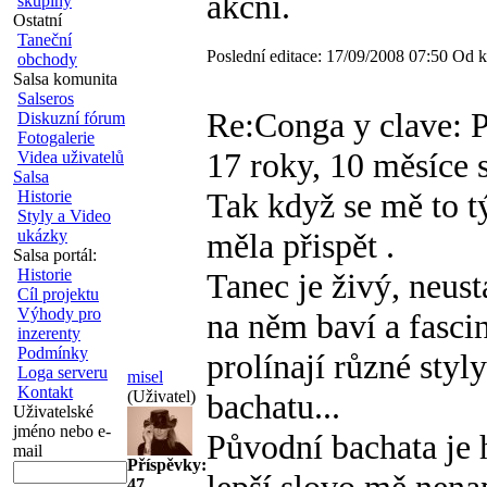
akcni.
skupiny
Ostatní
Taneční
Poslední editace: 17/09/2008 07:50 Od k
obchody
Salsa komunita
Salseros
Re:Conga y clave: P
Diskuzní fórum
Fotogalerie
17 roky, 10 měsíce s
Videa uživatelů
Salsa
Tak když se mě to t
Historie
Styly a Video
ukázky
měla přispět
.
Salsa portál:
Historie
Tanec je živý, neustá
Cíl projektu
Výhody pro
na něm baví a fascin
inzerenty
Podmínky
prolínají různé styly
Loga serveru
misel
Kontakt
(Uživatel)
bachatu...
Uživatelské
jméno nebo e-
Původní bachata je 
mail
Příspěvky:
47