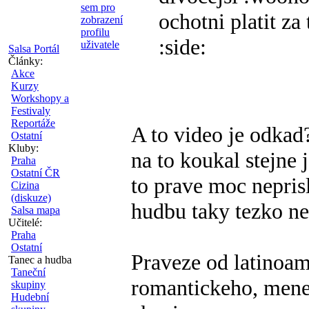
ochotni platit za t
:side:
Salsa Portál
Články:
Akce
Kurzy
Workshopy a
Festivaly
Reportáže
A to video je odkad?
Ostatní
Kluby:
na to koukal stejne 
Praha
Ostatní ČR
to prave moc neprisl
Cizina
(diskuze)
hudbu taky tezko ne
Salsa mapa
Učitelé:
Praha
Ostatní
Praveze od latinoam
Tanec a hudba
Taneční
romantickeho, mene
skupiny
Hudební