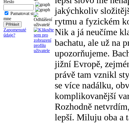
lepší slovo mě nena
Heslo
jakýchkoliv složitěj
Pamatovat si
mne
rytmu a fyzickém k
Nik a já neučíme k
Zapomenuté
údaje?
bachatu, ale už na p
upozorňujeme. Bacha
jižní Evropě, zejmén
právě tam vznikl sty
se více nadálku, obv
komplikovanější var
Rozhodně netvrdím, 
lepší. Miluju oba a 