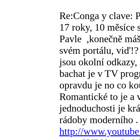
Re:Conga y clave: P
17 roky, 10 měsíce s
Pavle
,konečně máš
svém portálu, viď!
jsou okolní odkazy,
bachat je v TV pro
opravdu je no co k
Romantické to je a v
jednoduchosti je krá
rádoby moderního
.
http://www.youtub