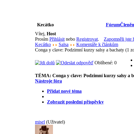
Kecátko
Fórum
Členěn
Vítej,
Host
Prosím
Přihlásit
nebo
Registrovat
.
Zapomněli jste 
Kecátko
Salsa
Komentáře k článkům
Conga y clave: Podzimní kurzy salsy a bachaty (1 
Oblíbené: 0
TÉMA:
Conga y clave: Podzimní kurzy salsy a 
Nástroje fóra
Přidat nové téma
Zobrazit poslední příspěvky
misel
(Uživatel)