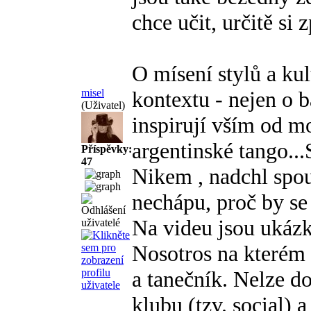
chce učit, určitě si 
O mísení stylů a kul
misel
kontextu - nejen o b
(Uživatel)
inspirují vším od m
argentinské tango...
Příspěvky:
47
Nikem , nadchl spous
nechápu, proč by se
Na videu jsou ukázk
Nosotros na kterém 
a tanečník. Nelze do
klubu (tzv. social) 