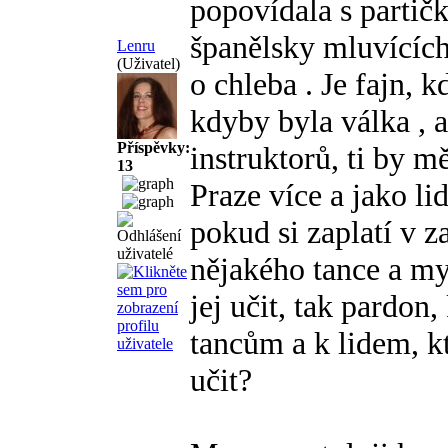
popovídala s partičk
španělsky mluvících
Lenru
(Uživatel)
o chleba
. Je fajn, k
kdyby byla válka
, 
Příspěvky:
instruktorů, ti by m
13
Praze více a jako li
pokud si zaplatí v z
nějakého tance a my
jej učit, tak pardon
tancům a k lidem, kt
učit?