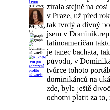
Lenru
zírala stejně na cos
(Uživatel)
v Praze, už před ro
tak tvrdý a divný po
Příspěvky:
13
jsem v Dominik.rep
latinoameričan takto
je tanec bachata, tak
původu, v Dominiká
tvůrce tohoto portá
dominikánců na ukáz
zde, byla ještě divo
ochotni platit za to, 