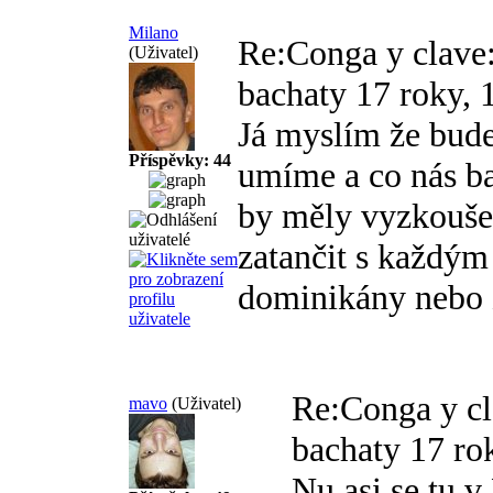
Milano
Re:Conga y clave:
(Uživatel)
bachaty
17 roky, 
Já myslím že bude
Příspěvky: 44
umíme a co nás ba
by měly vyzkoušet
zatančit s každým
dominikány nebo 
Re:Conga y cl
mavo
(Uživatel)
bachaty
17 ro
Nu asi se tu v