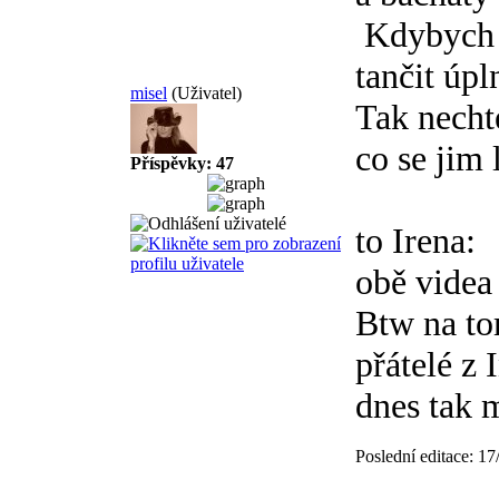
Kdybych m
tančit úpl
misel
(Uživatel)
Tak nechte
co se jim l
Příspěvky: 47
to Irena:
obě videa 
Btw na to
přátelé z 
dnes tak 
Poslední editace: 1