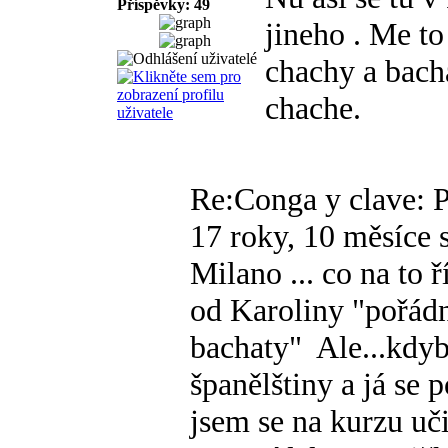
Příspěvky: 49
jineho
. Me to
chachy a bacha
chache.
Re:Conga y clave: P
17 roky, 10 měsíce s
Milano ... co na to ř
od Karoliny "pořádn
bachaty"
Ale...kdyb
španělštiny a já se 
jsem se na kurzu uč