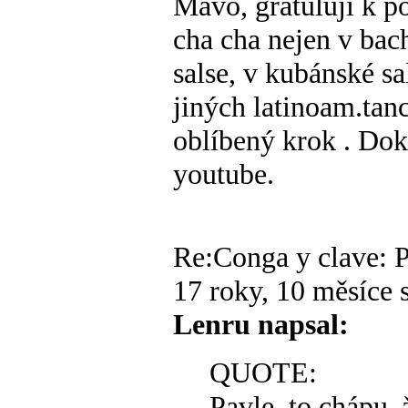
Mavo, gratuluji k p
cha cha nejen v bac
salse, v kubánské sal
jiných latinoam.tanc
oblíbený krok
. Dok
youtube.
Re:Conga y clave: P
17 roky, 10 měsíce s
Lenru napsal:
QUOTE:
Pavle, to chápu, 