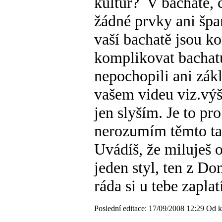
kultur?
V bachate, 
žádné prvky ani špan
vaší bachatě jsou k
komplikovat bachatu
nepochopili ani zák
vašem videu viz.výš
jen slyším. Je to p
nerozumím těmto tak
Uvádíš, že miluješ 
jeden styl, ten z D
ráda si u tebe zapl
Poslední editace: 17/09/2008 12:29 Od 