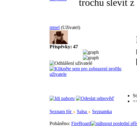
trochu slevit 
misel
(Uživatel)
Příspěvky: 47
St
<
Seznam fór
Salsa
Seznamka
Poháněno:
FireBoard