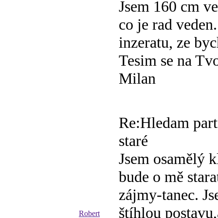
Jsem 160 cm ve
co je rad veden.
inzeratu, ze byc
Tesim se na Tv
Milan
Re:Hledam par
staré
Jsem osamělý kl
bude o mě stara
zájmy-tanec. J
štíhlou postavu
Robert