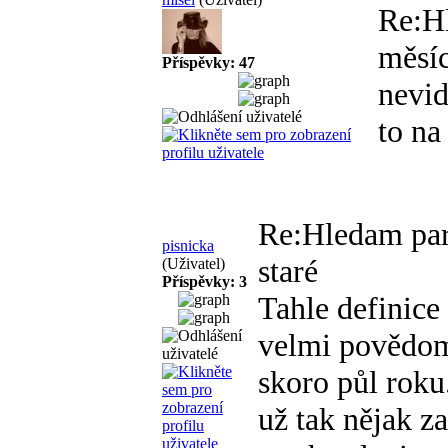
Re:H
měsíc
Příspěvky: 47
nevid
to na
Re:Hledam pa
pisnicka
staré
(Uživatel)
Příspěvky: 3
Tahle definice
velmi povědom
skoro půl rok
už tak nějak z