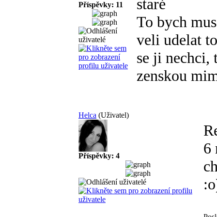
staré
Příspěvky: 11
To bych muse
veli udelat t
se ji nechci, 
zenskou mim
Helca
(Uživatel)
R
6 
Příspěvky: 4
ch
:o
Posl