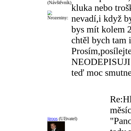
(Návštěvník)
kluka nebo troš
nevadí,i když by
bys mít kolem 2
chtěl bych tam 
Prosím,posílejt
NEODEPISUJI! C
teď moc smutne
Re:H
měsíc
"Pano
jiroos
(Uživatel)