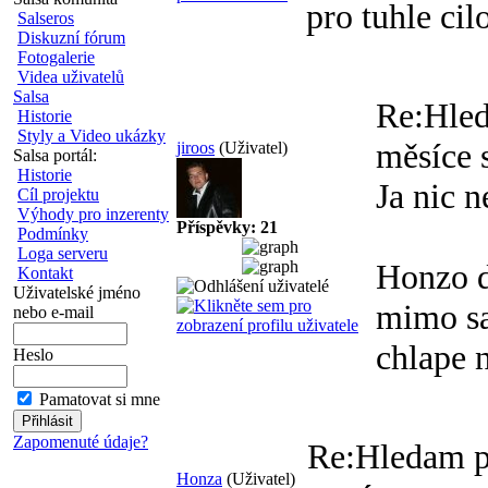
pro tuhle ci
Salseros
Diskuzní fórum
Fotogalerie
Videa uživatelů
Salsa
Re:Hle
Historie
Styly a Video ukázky
měsíce 
jiroos
(Uživatel)
Salsa portál:
Historie
Ja nic 
Cíl projektu
Výhody pro inzerenty
Příspěvky: 21
Podmínky
Loga serveru
Honzo d
Kontakt
Uživatelské jméno
mimo sa
nebo e-mail
chlape 
Heslo
Pamatovat si mne
Zapomenuté údaje?
Re:Hledam p
Honza
(Uživatel)