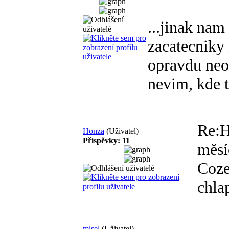
...jinak nam
zacatecniky 
opravdu neo
nevim, kde t
Re:H
Honza
(Uživatel)
Příspěvky: 11
měsí
Coze
chla
misel
(Uživatel)