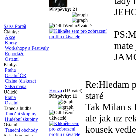
tady
JEH
Příspěvky: 21
Salsa Portál
PS:Mi
Články:
Akce
Kurzy
mate 
Workshopy a Festivaly
Reportáže
JAM
Ostatní
Kluby:
Praha
Ostatní ČR
Cizina (diskuze)
Re:Hledam p
Salsa mapa
Honza
(Uživatel)
Učitelé:
staré
Příspěvky: 11
Praha
Ostatní
Tak Milan s R
Tanec a hudba
Taneční skupiny
ale jak uz re
Hudební skupiny
Ostatní
kousek vedle
Taneční obchody
Salsa komunita