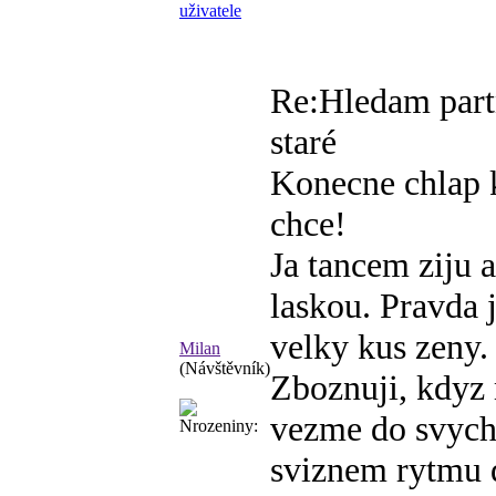
Re:Hledam par
staré
Konecne chlap k
chce!
Ja tancem ziju 
laskou. Pravda
velky kus zeny.
Milan
(Návštěvník)
Zboznuji, kdyz 
vezme do svych
sviznem rytmu 