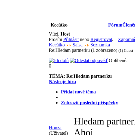
Kecátko
Fórum
Členě
Vítej,
Host
Prosím
Přihlásit
nebo
Registrovat
.
Zapomněl
Kecátko
Salsa
Seznamka
Re:Hledam partnerku (1 zobrazeno)
(1) Guest
Oblíbené:
0
TÉMA:
Re:Hledam partnerku
Nástroje fóra
Přidat nové téma
Zobrazit poslední příspěvky
Hledam partne
Honza
Ahoj,
(Uživatel)