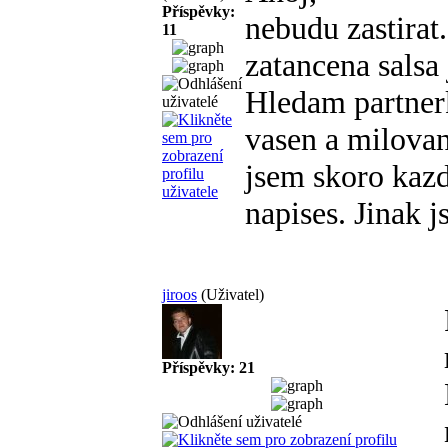
Příspěvky:
nebudu zastirat.
11
zatancena salsa
Hledam partnerk
vasen a milovan
jsem skoro kaz
napises. Jinak 
jiroos
(Uživatel)
Příspěvky: 21