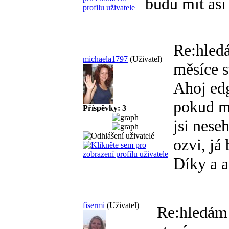
budu mit asi 
Re:hled
michaela1797
(Uživatel)
měsíce s
Ahoj ed
pokud má
Příspěvky: 3
jsi nese
ozvi, já 
Díky a 
fisermi
(Uživatel)
Re:hledám