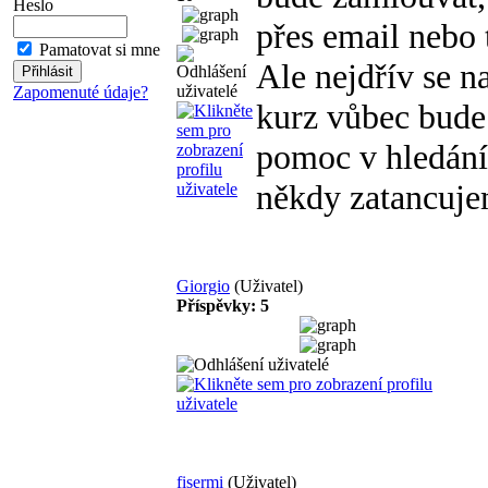
Heslo
přes email nebo t
Pamatovat si mne
Ale nejdřív se na 
Zapomenuté údaje?
kurz vůbec bude 
pomoc v hledání,
někdy zatancuje
Giorgio
(Uživatel)
Příspěvky: 5
fisermi
(Uživatel)