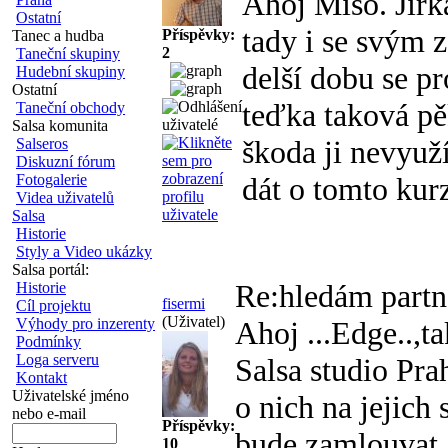
Ahoj Míšo. Jirk
Ostatní
tady i se svým 
Příspěvky:
Tanec a hudba
2
Taneční skupiny
delší dobu se pr
Hudební skupiny
Ostatní
teďka taková pěk
Taneční obchody
Salsa komunita
škoda ji nevyuží
Salseros
Diskuzní fórum
Fotogalerie
dát o tomto kur
Videa uživatelů
Salsa
Historie
Styly a Video ukázky
Salsa portál:
Re:hledám part
Historie
fisermi
Cíl projektu
(Uživatel)
Výhody pro inzerenty
Ahoj ...Edge..,t
Podmínky
Loga serveru
Salsa studio Prah
Kontakt
Uživatelské jméno
o nich na jejich 
nebo e-mail
Příspěvky:
bude zamlouvat,
10