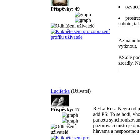
ozvucen
Příspěvky: 49
prostre
sobotu, ta
Az na nutn
vytknout.
P.S.
ole po
zrcadly. N
.
Luciferka
(Uživatel)
Re:La Rosa Negra od po
Příspěvky: 17
add PS: To se hodi, vh
parketu synchronizovan
pozorovaci misto je opr
hlavama a nespocetnou