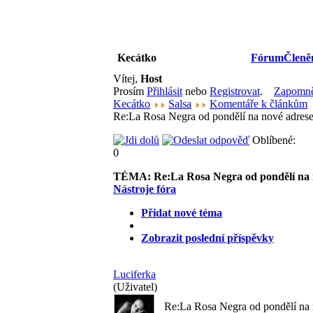
Kecátko
Fórum
Členě
Vítej,
Host
Prosím
Přihlásit
nebo
Registrovat
.
Zapomněl
Kecátko
Salsa
Komentáře k článkům
Re:La Rosa Negra od pondělí na nové adrese
Oblíbené:
0
TÉMA:
Re:La Rosa Negra od pondělí na 
Nástroje fóra
Přidat nové téma
Zobrazit poslední příspěvky
Luciferka
(Uživatel)
Re:La Rosa Negra od pondělí na 