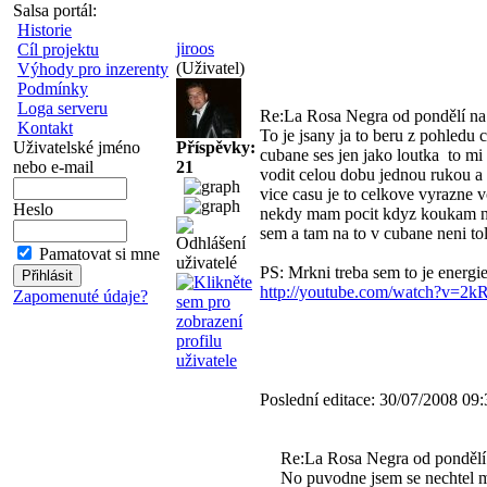
Salsa portál:
Historie
jiroos
Cíl projektu
(Uživatel)
Výhody pro inzerenty
Podmínky
Loga serveru
Re:La Rosa Negra od pondělí na 
Kontakt
To je jsany ja to beru z pohledu c
Uživatelské jméno
Příspěvky:
cubane ses jen jako loutka
to mi 
nebo e-mail
21
vodit celou dobu jednou rukou a 
vice casu je to celkove vyrazne 
Heslo
nekdy mam pocit kdyz koukam na 
sem a tam na to v cubane neni to
Pamatovat si mne
PS: Mrkni treba sem to je energi
http://youtube.com/watch?v=
Zapomenuté údaje?
Poslední editace: 30/07/2008 09:
Re:La Rosa Negra od pondělí 
No puvodne jsem se nechtel mo