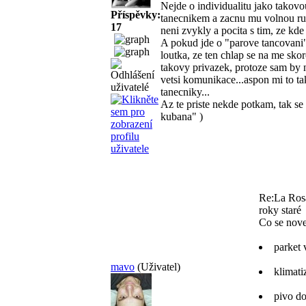
Nejde o individualitu jako takovo
Příspěvky:
tanecnikem a zacnu mu volnou ruko
17
neni zvykly a pocita s tim, ze kde
A pokud jde o "parove tancovani"
loutka, ze ten chlap se na me sko
takovy privazek, protoze sam by 
vetsi komunikace...aspon mi to ta
tanecniky...
Az te priste nekde potkam, tak se
kubana"
)
Re:La Rosa
roky staré
Co se nove 
parket
mavo
(Uživatel)
klimati
pivo do