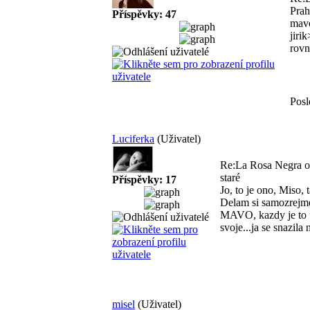
Pra
Příspěvky: 47
mavo
jiri
rovn
Posl
Luciferka
(Uživatel)
Re:La Rosa Negra od
staré
Příspěvky: 17
Jo, to je ono, Miso,
Delam si samozrejme
MAVO, kazdy je to u
svoje...ja se snazila
misel
(Uživatel)