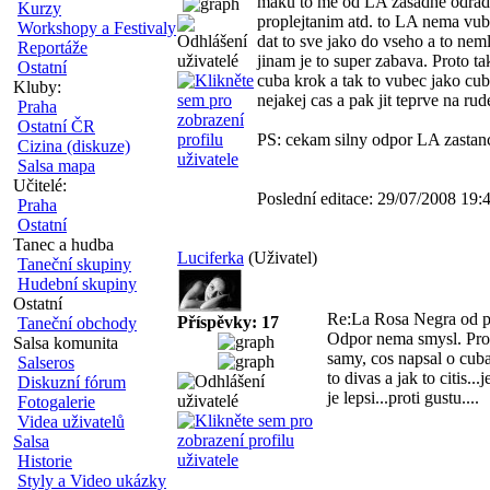
maku to me od LA zasadne odradi
Kurzy
proplejtanim atd. to LA nema vu
Workshopy a Festivaly
dat to sve jako do vseho a to ne
Reportáže
jinam je to super zabava. Proto t
Ostatní
cuba krok a tak to vubec jako cu
Kluby:
nejakej cas a pak jit teprve na rud
Praha
Ostatní ČR
PS: cekam silny odpor LA zastan
Cizina (diskuze)
Salsa mapa
Učitelé:
Poslední editace: 29/07/2008 19:
Praha
Ostatní
Tanec a hudba
Luciferka
(Uživatel)
Taneční skupiny
Hudební skupiny
Ostatní
Re:La Rosa Negra od po
Příspěvky: 17
Taneční obchody
Odpor nema smysl. Proto
Salsa komunita
samy, cos napsal o cuba
Salseros
to divas a jak to citis.
Diskuzní fórum
je lepsi...proti gustu....
Fotogalerie
Videa uživatelů
Salsa
Historie
Styly a Video ukázky