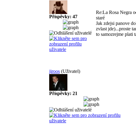
Re:La Rosa Negra od
Příspěvky: 47
staré
Jak zdejsi panove do
zvlast jde)...proste
to samozrejme plati t
jiroos
(Uživatel)
Příspěvky: 21