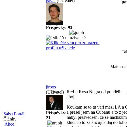
pavel
(Uživatel)
pa
Příspěvky: 93
Tak
Mate sna
jiroos
Re:La Rosa Negra od pondělí na 
(Uživatel)
ahoj,
Koukam se to tu vari mezi LA a
a presel jsem na Cubanu a to z j
Příspěvky:
Salsa Portál
nabyl presvedseni ze se nachazí
21
Články:
kluci co to zatancuji a daj do toh
Akce