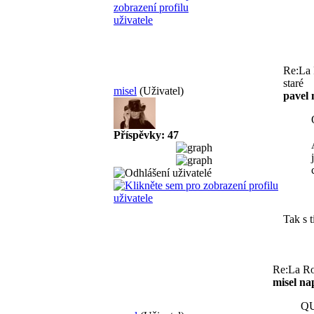
Re:La 
staré
misel
(Uživatel)
pavel 
Příspěvky: 47
Tak s t
Re:La Ro
misel na
Q