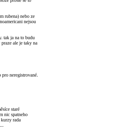
toze proste se to
lim rubena) nebo ze
tinoamericani nejsou
y. tak ja na to budu
 praze ale je taky na
p pro neregistrované.
ěsíce staré
im nic spatneho
h kurzy rada
..