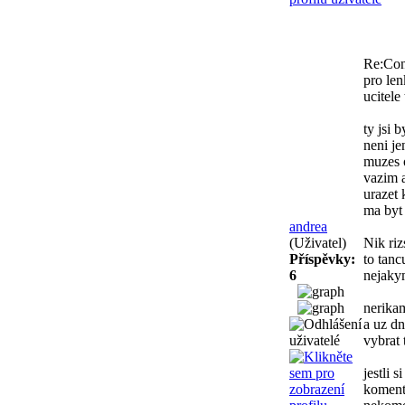
Re:Con
pro len
ucitele
ty jsi 
neni je
muzes o
vazim a
urazet 
ma byt
andrea
(Uživatel)
Nik riz
Příspěvky:
to tanc
6
nejakym
nerikam
a uz dn
vybrat 
jestli 
komenta