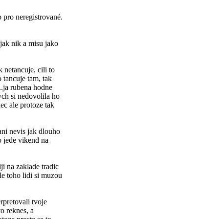
p pro neregistrované.
 jak nik a misu jako
 netancuje, cili to
to tancuje tam, tak
..ja rubena hodne
ych si nedovolila ho
ec ale protoze tak
 ani nevis jak dlouho
o jede vikend na
iji na zaklade tradic
le toho lidi si muzou
erpretovali tvoje
to reknes, a