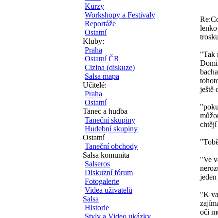
Kurzy
Workshopy a Festivaly
Re:Co
Reportáže
lenko
Ostatní
trosk
Kluby:
Praha
"Tak 
Ostatní ČR
Domin
Cizina (diskuze)
bacha
Salsa mapa
tohot
Učitelé:
ještě 
Praha
Ostatní
"poku
Tanec a hudba
můžou
Taneční skupiny
chtějí
Hudební skupiny
Ostatní
"Tobě
Taneční obchody
Salsa komunita
"Ve v
Salseros
neroz
Diskuzní fórum
jeden
Fotogalerie
Videa uživatelů
"K va
Salsa
zajím
Historie
oči m
Styly a Video ukázky