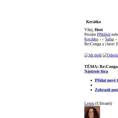
Kecátko
Vítej,
Host
Prosím
Přihlásit
ne
Kecátko
Salsa
Re:Conga y clave: P
TÉMA:
Re:Conga 
Nástroje fóra
Přidat nové 
Zobrazit pos
Lenru
(Uživatel)