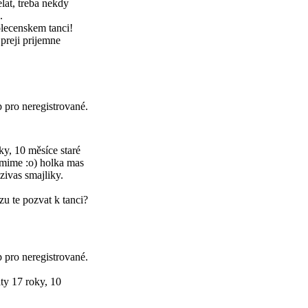
lat, treba nekdy
.
spolecenskem tanci!
 preji prijemne
p pro neregistrované.
ky, 10 měsíce staré
umime :o) holka mas
uzivas smajliky.
u te pozvat k tanci?
p pro neregistrované.
aty
17 roky, 10