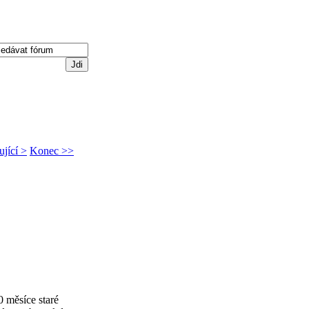
ující >
Konec >>
0 měsíce staré