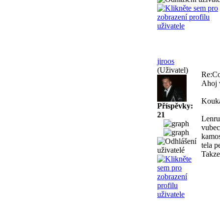
jiroos
(Uživatel)
Re:Co
Ahoj 
Kouka
Příspěvky:
21
Lenru
vubec 
kamos
tela p
Takze