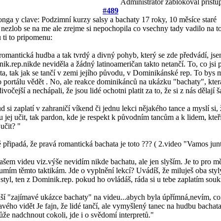
Administrátor zablokoval přístu
#489
nga y clave: Podzimní kurzy salsy a bachaty
17 roky, 10 měsíce staré
 nezlob se na me ale zrejme si nepochopila co vsechny tady vadilo na to 
u ti to pripomenu:
romantická hudba a tak tvrdý a divný pohyb, který se zde předvádí, js
ik.rep.nikde neviděla a žádný latinoameričan takto netančí. To, co jsi p
ta, tak jak se tančí v zemi jejího původu, v Dominikánské rep. To bys m
o portálu vědět . No, ale reakce dominikánců na ukázku "bachaty", která
divočejší a nechápali, že jsou lidé ochotni platit za to, že si z nás dělají š
d si zaplatí v zahraničí víkend či jednu lekci nějakého tance a myslí si,
 jej učit, tak pardon, kde je respekt k původním tancům a k lidem, kteří
 učit? "
 připadá, že pravá romantická bachata je toto ??? ( 2.video "Vamos junt
ašem videu viz.výše nevidím nikde bachatu, ale jen slyším. Je to pro 
umím těmto taktikám. Jde o vyplnění lekcí? Uvádíš, že miluješ oba styl
 styl, ten z Dominik.rep. pokud ho ovládáš, ráda si u tebe zaplatím sou
ší "zajímavé ukázce bachaty" na videu...abych byla úpřímná,nevím, co
avého vidět Je fajn, že lidé tančí, ale vymyšlený tanec na hudbu bachat
ůže nadchnout cokoli, jde i o svědomí interpretů."