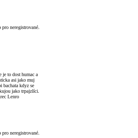
p pro neregistrované.
e je to dost humac a
nticka asi jako muj
bi bachata kdyz se
ujou jako trpajzlíci.
arec Lenro
p pro neregistrované.