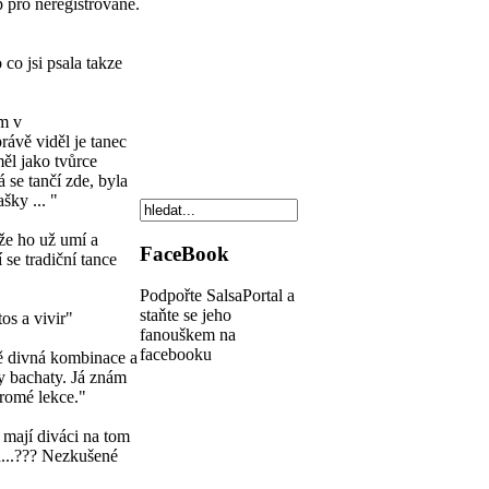
p pro neregistrované.
co jsi psala takze
em v
rávě viděl je tanec
ěl jako tvůrce
 se tančí zde, byla
ašky ... "
 že ho už umí a
FaceBook
 se tradiční tance
Podpořte SalsaPortal a
staňte se jeho
os a vivir"
fanouškem na
facebooku
mě divná kombinace a
y bachaty. Já znám
kromé lekce."
 mají diváci na tom
a...??? Nezkušené