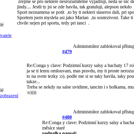
zrejme se pro nektere nesrozumitelne vyjadruji, neda se nic de
jindy...
. Jestli ty jsi se zde bavila, tak gratuluji, alepson nekdo
Sport neznamena se potit
,to by ti nekteri slaseros dali, pri 
Sportem jsem myslela asi jako Marian
,tu soutezivost. Take ti
chvile nejen pri sportu, tedy pri tanci
.
Administrátor zablokoval přístu
#479
Re:Conga y clave: Podzimní kurzy salsy a bachaty
17 ro
ja se ti lenru omlouvam, mas pravdu, my ti proste neroz
to na svete tezky :o). podle me si se taky bavila, taky po
takze...
Treba se nekdy na salse uvidime, tancim i s holkama, muz
:o))))
Administrátor zablokoval přístu
#480
Re:Conga y clave: Podzimní kurzy salsy a bach
měsíce staré
vodnalka napsal: