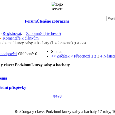
Fórum
Členěné zobrazení
bo
Registrovat
.
Zapomněli jste heslo?
Komentáře k článkům
odzimní kurzy salsy a bachaty (1 zobrazeno)
(1) Guest
Strana:
Oblíbené: 0
<< Začátek
< Předchozí
1
2
3
4
Násled
y clave: Podzimní kurzy salsy a bachaty
téma
lední příspěvky
#478
Re:Conga y clave: Podzimní kurzy salsy a bachaty
17 roky, 1