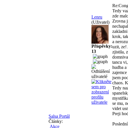
Re:Conga
Tedy vaz
zde malo
Lenru
Zrovna j
(Uživatel)
nechapal
zakladni
krok, ta
a nerozu
Příspěvky:
uzit, ze
13
zjistila,
domnivam
tancu vi
hudba a 
zajemce 
jsem poc
chaos. K
Tedy naz
spanelsk
mystifik
se mu, n
videt us
Preji ho
Salsa Portál
Články:
Poslední
Akce