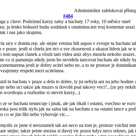
Administrátor zablokoval přístu
#484
ga y clave: Podzimní kurzy salsy a bachaty
17 roky, 10 měsíce staré
ku: ja lenko bohuzel budu souhlasit s ostatnima.ten tvuj komentar urazi
 tak i nas jako skupinu.
byla sice v domin.rep. ale stejne vetsina lidi aspon v evrope tu bachatu tak
n v praze. jestli si chtela jen rict o sve zkusenosti a ukazat lidem jak se 
 tom napsat clanek a vlozit tam videa aniz abys musela nekoho urazet.
le co si pamatuju nikdy jsem ho nevidela tancovat bachatu ale nikdy b
komentarema jestli je dobry ucitel nebo ne, a to ne protoze je dominikan
 vzajemny respekt mezi ucitelama.
siril tu bachata v praze a dela to dobre, ty jsi nebyla ani na jeho hodine
uje nebo uci takze jak muzes si dovolit psat takovy veci?...(ze pry nekd
 worshopu a rozhodne si otevrit kurzy...)
 ze se bachata netancuje i jinak, ale jak rikali i ostatni, vsechno se rozv
eska jsou tolik stylu jak na salsu tak na bachatu a na ostatni tance a pod
to co se jim libi nebo vyhovuje vic...
si myslis ze jsme ti nerozumeli tak asi neco na tom je, protoze vsichni int
re stejne, takze priste mozna si davej vic pozor kdyz neco reknes, jak 