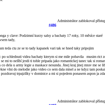
Administrátor zablokoval přístu
#486
nga y clave: Podzimní kurzy salsy a bachaty
17 roky, 10 měsíce staré
vsem tady,
m teda ctu ze se to tady kapanek vari tak se hned taky pripojim
: po schlednuti videa bachaty kterym si me mile pobavila
musim rict z
se mi to nelíbí jestli ti tohle pripada jako romantickej tanec tak si roma
 co dela u army legie a maskace nesunda.
Jinej kraj jinej mrav me se li
ekne vlni do melodie jako video co sem dala misel a ne kdyz tam poskak
 pozdravuj trpajzlíky v dominice a mi si pojedem ponasem aspon ja zd
Administrátor zablokoval přístu