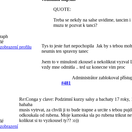
QUOTE:
Treba se nekdy na salse uvidime, tancim i
muzu te pozvat k tanci?
Tys to jeste furt nepochopila
Jak by s tebou mohl
neumis ten spravny tanec
Jsem to v minulosti zkousel a nekolikrat vyzval 
vzdy mne odmitla .. ted uz konecne vim proc
Administrátor zablokoval přístu
#481
Re:Conga y clave: Podzimní kurzy salsy a bachaty
17 roky, 
hahaha
musis vytrvat, za chvili ji to bude trapne a urcite s tebou pujd
odkoukala od rubena. Moje kamoska sla po rubena trikrat nez s
kolikrat si to vyzkousel ty?? :o))