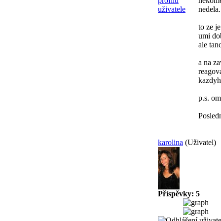
nekomen
nedela.
to ze j
umi dob
ale tan
a na za
reagova
kazdyho
p.s. om
Posled
karolina
(Uživatel)
Příspěvky: 5