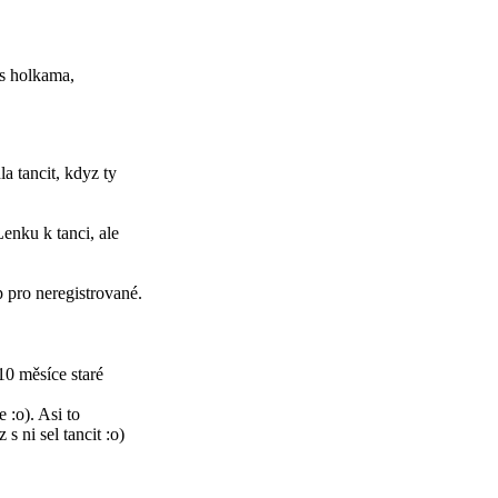
 s holkama,
a tancit, kdyz ty
Lenku k tanci, ale
p pro neregistrované.
10 měsíce staré
e :o). Asi to
 ni sel tancit :o)