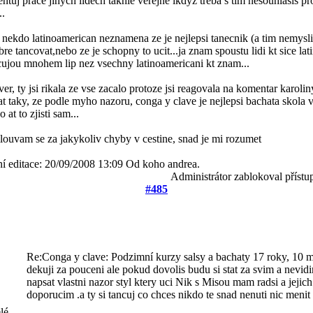
tuj prace jinych lidech takhle verejne ikdyz treba s tim nesouhlasis pro
..
e nekdo latinoamerican neznamena ze je nejlepsi tanecnik (a tim nemys
re tancovat,nebo ze je schopny to ucit...ja znam spoustu lidi kt sice la
cujou mnohem lip nez vsechny latinoamericani kt znam...
ver, ty jsi rikala ze vse zacalo protoze jsi reagovala na komentar karolin
t taky, ze podle myho nazoru, conga y clave je nejlepsi bachata skola v
 at to zjisti sam...
louvam se za jakykoliv chyby v cestine, snad je mi rozumet
ní editace: 20/09/2008 13:09 Od koho andrea.
Administrátor zablokoval přístu
#485
Re:Conga y clave: Podzimní kurzy salsy a bachaty
17 roky, 10 m
dekuji za pouceni ale pokud dovolis budu si stat za svim a nevid
napsat vlastni nazor styl ktery uci Nik s Misou mam radsi a jejic
doporucim .a ty si tancuj co chces nikdo te snad nenuti nic menit .