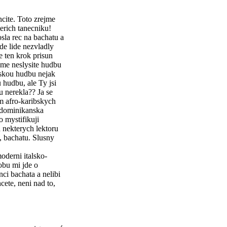
ncite. Toto zrejme
erich tanecniku!
osla rec na bachatu a
zde lide nezvladly
e ten krok prisun
ejme neslysite hudbu
nskou hudbu nejak
 hudbu, ale Ty jsi
mu nerekla?? Ja se
m afro-karibskych
, dominikanska
o mystifikuji
 nekterych lektoru
, bachatu. Slusny
oderni italsko-
obu mi jde o
ci bachata a nelibi
cete, neni nad to,