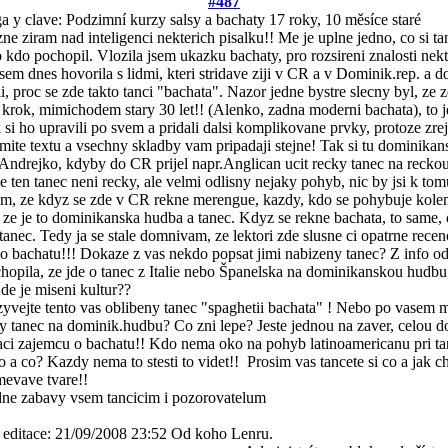
#487
 y clave: Podzimní kurzy salsy a bachaty
17 roky, 10 měsíce staré
ne ziram nad inteligenci nekterich pisalku!! Me je uplne jedno, co si ta
 kdo pochopil. Vlozila jsem ukazku bachaty, pro rozsireni znalosti nekt
sem dnes hovorila s lidmi, kteri stridave ziji v CR a v Dominik.rep. a d
i, proc se zde takto tanci "bachata". Nazor jedne bystre slecny byl, ze 
 krok, mimichodem stary 30 let!! (Alenko, zadna moderni bachata), to j
k si ho upravili po svem a pridali dalsi komplikovane prvky, protoze zr
mite textu a vsechny skladby vam pripadaji stejne! Tak si tu dominika
! Andrejko, kdyby do CR prijel napr.Anglican ucit recky tanec na reckou
 ze ten tanec neni recky, ale velmi odlisny nejaky pohyb, nic by jsi k to
, ze kdyz se zde v CR rekne merengue, kazdy, kdo se pohybuje kole
, ze je to dominikanska hudba a tanec. Kdyz se rekne bachata, to same
tanec. Tedy ja se stale domnivam, ze lektori zde slusne ci opatrne recen
o bachatu!!! Dokaze z vas nekdo popsat jimi nabizeny tanec? Z info od
hopila, ze jde o tanec z Italie nebo Španelska na dominikanskou hudbu
de je miseni kultur??
yvejte tento vas oblibeny tanec "spaghetii bachata" ! Nebo po vasem m
y tanec na dominik.hudbu? Co zni lepe? Jeste jednou na zaver, celou d
aci zajemcu o bachatu!! Kdo nema oko na pohyb latinoamericanu pri tan
o a co? Kazdy nema to stesti to videt!!
Prosim vas tancete si co a jak ch
mevave tvare!!
dne zabavy vsem tancicim i pozorovatelum
 editace: 21/09/2008 23:52 Od koho Lenru.