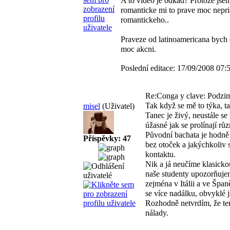
A to video je odkad? Protoze jsem 
romanticke mi to prave moc nepri
romantickeho..
Praveze od latinoamericana bych 
moc akcni.
Poslední editace: 17/09/2008 07:
Re:Conga y clave: Podzim
Tak když se mě to týka, t
misel
(Uživatel)
Tanec je živý, neustále se 
úžasné jak se prolínají různ
Původní bachata je hodně 
Příspěvky: 47
bez otoček a jakýchkoliv s
kontaktu.
Nik a já neučíme klasicko
naše studenty upozorňujem
zejména v Itálii a ve Špan
se více nadálku, obvyklé 
Rozhodně netvrdím, že ten 
nálady.