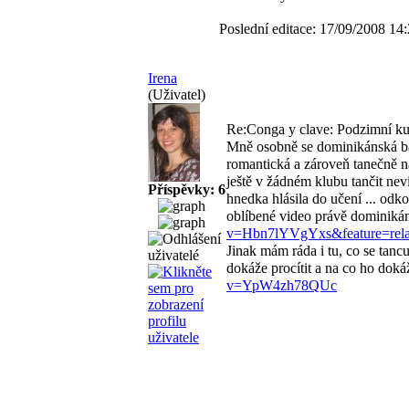
Poslední editace: 17/09/2008 14
Irena
(Uživatel)
Re:Conga y clave: Podzimní ku
Mně osobně se dominikánská bac
romantická a zároveň tanečně nár
ještě v žádném klubu tančit nev
Příspěvky: 6
hnedka hlásila do učení
... odk
oblíbené video právě dominiká
v=Hbn7lYVgYxs&feature=rela
Jinak mám ráda i tu, co se tanc
dokáže procítit a na co ho dok
v=YpW4zh78QUc