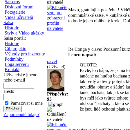
Salseros
Diskuzní fórum
Mavo, gratuluji k postřehu
! Vidě
Fotogalerie
dominikánské salse, v kubánské sal
Videa uživatelů
to bude jejich oblíbený krok
. Dok
Salsa
Historie
Styly a Video ukázky
Salsa portál:
Historie
Cíl projektu
Re:Conga y clave: Podzimní kurz
Výhody pro inzerenty
Lenru napsal:
Podmínky
pavel
Loga serveru
QUOTE:
(Uživatel)
Kontakt
Pavle, to chápu, že jsi na to
Uživatelské jméno
tančené na hudbu bachata z
nebo e-mail
tak tvrdý a divný pohyb, k
neviděla :ohmy: a žádný lat
Heslo
tanec bachata, tak jak se t
Příspěvky:
bys měl jako tvůrce tohoto 
93
Pamatovat si mne
ukázku "bachaty", která se 
že jsou lidé ochotni platit za
Zapomenuté údaje?