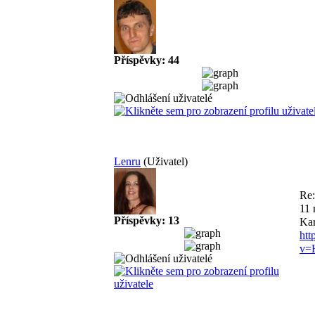
Příspěvky: 44
Lenru
(Uživatel)
Re:
11 
Příspěvky: 13
Kar
htt
v=