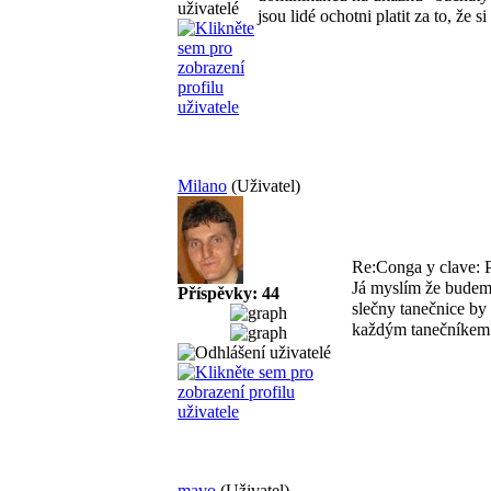
jsou lidé ochotni platit za to, že si
Milano
(Uživatel)
Re:Conga y clave: 
Já myslím že budeme
Příspěvky: 44
slečny tanečnice by
každým tanečníkem 
mavo
(Uživatel)