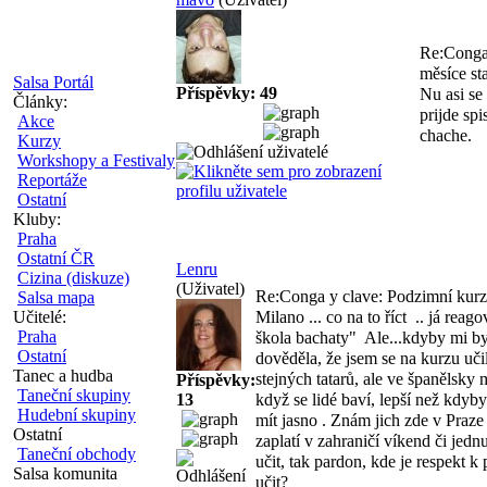
Re:Conga 
měsíce st
Salsa Portál
Příspěvky: 49
Nu asi se
Články:
prijde sp
Akce
chache.
Kurzy
Workshopy a Festivaly
Reportáže
Ostatní
Kluby:
Praha
Ostatní ČR
Lenru
Cizina (diskuze)
(Uživatel)
Re:Conga y clave: Podzimní kurz
Salsa mapa
Učitelé:
Milano ... co na to říct
.. já reag
Praha
škola bachaty"
Ale...kdyby mi byl
Ostatní
dověděla, že jsem se na kurzu uči
Tanec a hudba
stejných tatarů, ale ve španělsky
Příspěvky:
Taneční skupiny
13
když se lidé baví, lepší než kdyb
Hudební skupiny
mít jasno
. Znám jich zde v Praze 
Ostatní
zaplatí v zahraničí víkend či jedn
Taneční obchody
učit, tak pardon, kde je respekt k
Salsa komunita
učit?