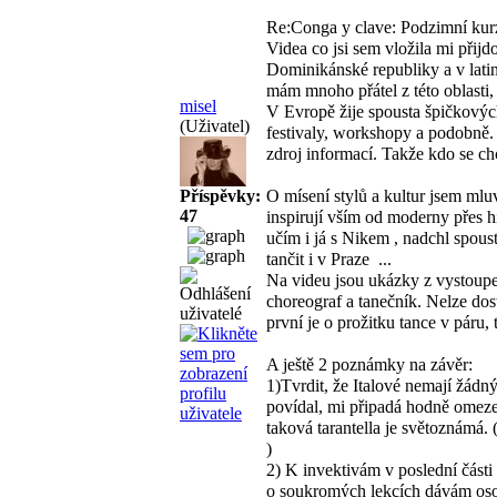
Re:Conga y clave: Podzimní kur
Videa co jsi sem vložila mi přij
Dominikánské republiky a v lati
mám mnoho přátel z této oblasti,
misel
V Evropě žije spousta špičkových
(Uživatel)
festivaly, workshopy a podobně.
zdroj informací. Takže kdo se chc
Příspěvky:
O mísení stylů a kultur jsem mluv
47
inspirují vším od moderny přes hi
učím i já s Nikem , nadchl spous
tančit i v Praze
...
Na videu jsou ukázky z vystoupe
choreograf a tanečník. Nelze dost
první je o prožitku tance v páru,
A ještě 2 poznámky na závěr:
1)Tvrdit, že Italové nemají žádn
povídal, mi připadá hodně omezen
taková tarantella je světoznámá.
)
2) K invektivám v poslední části
o soukromých lekcích dávám osob