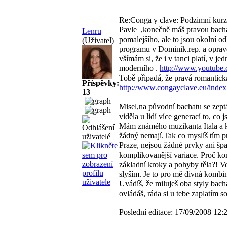
Re:Conga y clave: Podzimní kurz
Pavle
,konečně máš pravou bacha
Lenru
pomalejšího, ale to jsou okolní o
(Uživatel)
programu v Dominik.rep. a oprav
všímám si, že i v tanci platí, v j
moderního
.
http://www.youtube
Tobě připadá, že pravá romantická
Příspěvky:
http://www.congayclave.eu/index
13
Misel,na původní bachatu se zept
viděla u lidí více generací to, co 
Mám známého muzikanta Itala a když
žádný nemají.Tak co myslíš tím p
Praze, nejsou žádné prvky ani špa
komplikovanější variace. Proč ko
základní kroky a pohyby těla?! V
slyším. Je to pro mě divná kombi
Uvádíš, že miluješ oba styly bach
ovládáš, ráda si u tebe zaplatím 
Poslední editace: 17/09/2008 12