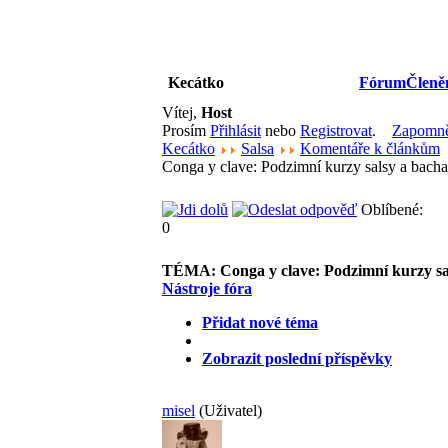
Kecátko
Fórum
Členě
Vítej,
Host
Prosím
Přihlásit
nebo
Registrovat
.
Zapomněl
Kecátko
Salsa
Komentáře k článkům
Conga y clave: Podzimní kurzy salsy a bach
Oblíbené:
0
TÉMA:
Conga y clave: Podzimní kurzy sa
Nástroje fóra
Přidat nové téma
Zobrazit poslední příspěvky
misel
(Uživatel)