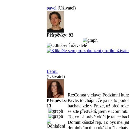
pavel
(Uživatel)
Příspěvky: 93
Lenru
(Uživatel)
Re:Conga y clave: Podzimní kurz
Pavle, to chápu, že jsi na to podo
Příspěvky:
13
bachata zde v Praze, už před rok
se zde předvádí, jsem v Dominik.
To, co jsi právě viděl je tanec bac
Dominikánské rep. To bys měl jak
dominikánců na ukázku "bachaty", 