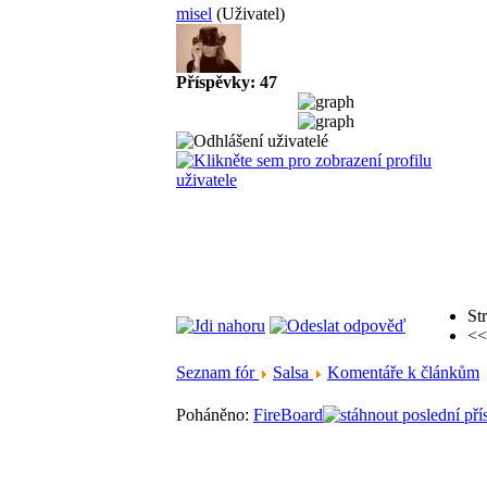
misel
(Uživatel)
Příspěvky: 47
St
<<
Seznam fór
Salsa
Komentáře k článkům
Poháněno:
FireBoard