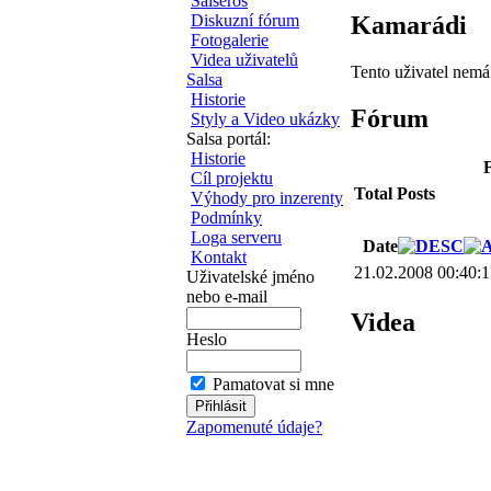
Salseros
Kamarádi
Diskuzní fórum
Fotogalerie
Videa uživatelů
Tento uživatel nem
Salsa
Historie
Fórum
Styly a Video ukázky
Salsa portál:
Historie
F
Cíl projektu
Total Posts
Výhody pro inzerenty
Podmínky
Loga serveru
Date
Kontakt
21.02.2008 00:40:
Uživatelské jméno
nebo e-mail
Videa
Heslo
Pamatovat si mne
Zapomenuté údaje?