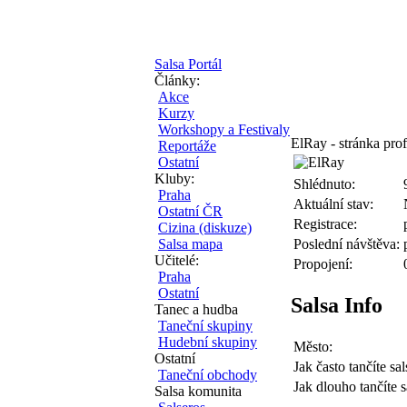
Salsa Portál
Články:
Akce
Kurzy
Workshopy a Festivaly
ElRay - stránka prof
Reportáže
Ostatní
Kluby:
Shlédnuto:
Praha
Aktuální stav:
Ostatní ČR
Registrace:
Cizina (diskuze)
Salsa mapa
Poslední návštěva:
Učitelé:
Propojení:
Praha
Ostatní
Salsa Info
Tanec a hudba
Taneční skupiny
Hudební skupiny
Město:
Ostatní
Jak často tančíte sal
Taneční obchody
Jak dlouho tančíte s
Salsa komunita