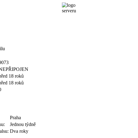
ilu
9073
NEPŘIPOJEN
před 18 roků
před 18 roků
0
Praha
su:
Jednou týdně
alsu:
Dva roky