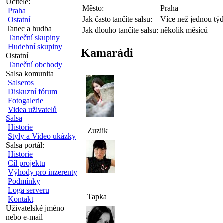
Učitelé:
Město:
Praha
Praha
Jak často tančíte salsu:
Více než jednou tý
Ostatní
Tanec a hudba
Jak dlouho tančíte salsu:
několik měsíců
Taneční skupiny
Hudební skupiny
Kamarádi
Ostatní
Taneční obchody
Salsa komunita
Salseros
Diskuzní fórum
Fotogalerie
Videa uživatelů
Salsa
Historie
Zuziik
Styly a Video ukázky
Salsa portál:
Historie
Cíl projektu
Výhody pro inzerenty
Podmínky
Loga serveru
Tapka
Kontakt
Uživatelské jméno
nebo e-mail