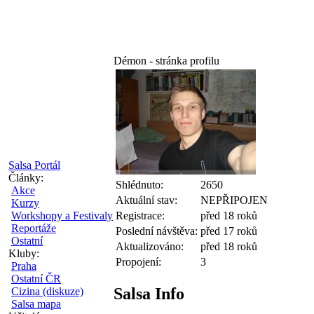
Démon - stránka profilu
Salsa Portál
Články:
Shlédnuto:
2650
Akce
Aktuální stav:
NEPŘIPOJEN
Kurzy
Workshopy a Festivaly
Registrace:
před 18 roků
Reportáže
Poslední návštěva:
před 17 roků
Ostatní
Aktualizováno:
před 18 roků
Kluby:
Propojení:
3
Praha
Ostatní ČR
Salsa Info
Cizina (diskuze)
Salsa mapa