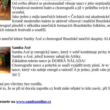
Od svého dětství se profesionálně věnuje tanci v jeho nejrůzně
Vystudoval moderní balet a choreografii a již v průběhu svých st
ocenění.
Jako jeden z mála tanečních lektorů v Čechách má akademické 
Kromě moderního baletu se aktivně věnoval i tradiční Brazilské
reograf působil v několika tanečních formacích Brazilského folklóru, s
ch místach festivalů a soutěží.
o taneční lektor Samby Axé a choreograf Brazilské taneční skupiny 
Samba Axé
Samba Axé je energický tanec, který v sobě kombinuje prvky tr
Samby a Axé, jehož koreny sahají do Afriky.
Základem tohoto tance je DOBRÁ NÁLADA!
Choreografie tance a pohybů se snaží vyjádřit texty písní. Je to
tance, který vás nabije energií a radostí! A je jedno, jestli vám j
30! 
á pro všechny bez rozdílu.
ké to, že se při ní docela zapotíte.o) Jestli máte nějaké to kilo navíc, př
leznete na
www.sambaonline.cz