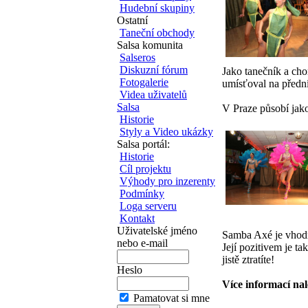
Hudební skupiny
Ostatní
Taneční obchody
Salsa komunita
Salseros
Diskuzní fórum
Jako tanečník a cho
Fotogalerie
umísťoval na přední
Videa uživatelů
Salsa
V Praze působí jak
Historie
Styly a Video ukázky
Salsa portál:
Historie
Cíl projektu
Výhody pro inzerenty
Podmínky
Loga serveru
Kontakt
Uživatelské jméno
Samba Axé je vhodn
nebo e-mail
Její pozitivem je ta
jistě ztratíte!
Heslo
Více informací na
Pamatovat si mne