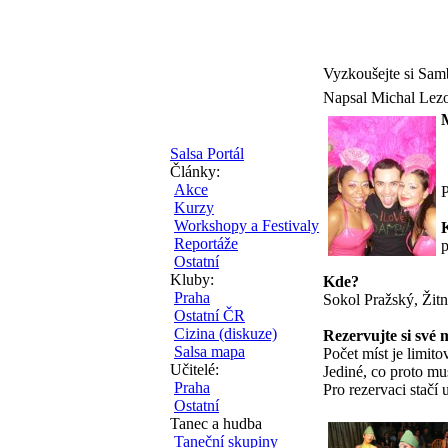
Vyzkoušejte si S
Napsal Michal Lez
Salsa Portál
Články:
Akce
P
Kurzy
Workshopy a Festivaly
Reportáže
p
Ostatní
Kluby:
Kde?
Praha
Sokol Pražský, Žit
Ostatní ČR
Cizina (diskuze)
Rezervujte si své 
Salsa mapa
Počet míst je limito
Učitelé:
Jediné, co proto mus
Praha
Pro rezervaci stačí 
Ostatní
Tanec a hudba
Taneční skupiny