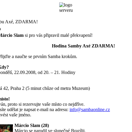
ambu Axé, ZDARMA!
o
Márcio Slam
si pro vás připravil malé překvapení!
Hodina Samby Axé ZDARMA!
řijďte a naučte se prvním Samba krokům.
Kdy?
ondělí, 22.09.2008, od 20. – 21. Hodiny
ná 42, Praha 2 (5 minut chůze od metra Muzeum)
místo!
ván, proto si rezervujte vaše místo co nejdříve.
íte udělat je napsat e-mail na adresu:
info@sambaonline.cz
uvést vaše jméno.
Márcio Slam (28)
Márcio se narodil ve slunečné Brazílii.