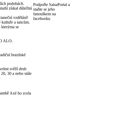
jších podobách.
Podpořte SalsaPortal a
udií získal důležitá
staňte se jeho
fanouškem na
taneční vzdělání!
facebooku
 kultuře a tancům.
e kterýma se
ALO ALO.
adiční brazilské
 velmi svěží druh
e 20, 30 a nebo stále
i Sambě Axé ho zcela