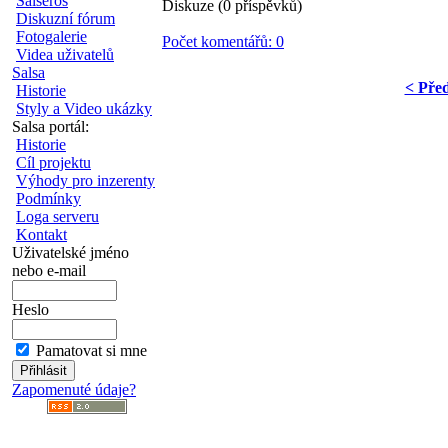
Salseros
Diskuze (0 příspěvků)
Diskuzní fórum
Fotogalerie
Počet komentářů: 0
Videa uživatelů
Salsa
< Pře
Historie
Styly a Video ukázky
Salsa portál:
Historie
Cíl projektu
Výhody pro inzerenty
Podmínky
Loga serveru
Kontakt
Uživatelské jméno
nebo e-mail
Heslo
Pamatovat si mne
Zapomenuté údaje?