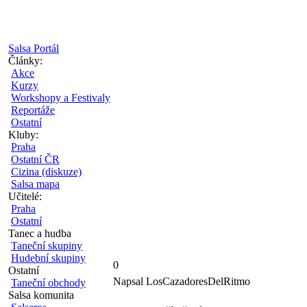
Salsa Portál
Články:
Akce
Kurzy
Workshopy a Festivaly
Reportáže
Ostatní
Kluby:
Praha
Ostatní ČR
Cizina (diskuze)
Salsa mapa
Učitelé:
Praha
Ostatní
Tanec a hudba
Taneční skupiny
Hudební skupiny
0
Ostatní
Napsal LosCazadoresDelRitmo
Taneční obchody
Salsa komunita