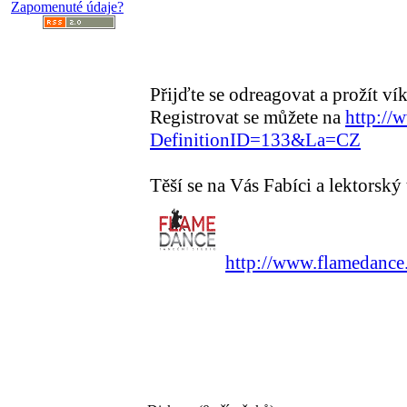
Zapomenuté údaje?
Přijďte se odreagovat a prožít ví
Registrovat se můžete na
http://
DefinitionID=133&La=CZ
Těší se na Vás Fabíci a lektorský 
http://www.flamedanc