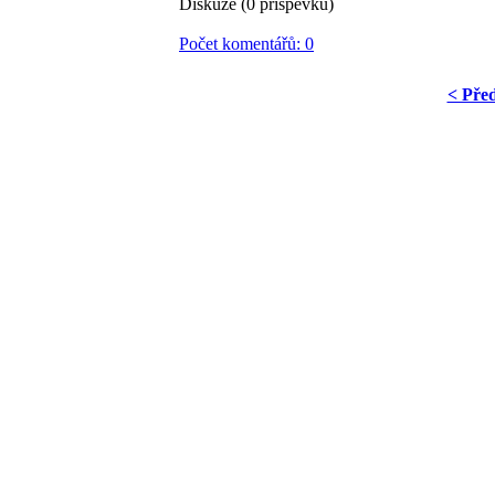
Diskuze (0 příspěvků)
Počet komentářů: 0
< Pře