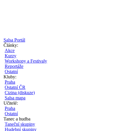
Salsa Portál
Články:
Akce
Kurzy
Workshopy a Festivaly
Reportáže
Ostatní
Kluby:
Praha
Ostatní ČR
Cizina (diskuze)
Salsa mapa
Učitelé:
Praha
Ostatní
Tanec a hudba
Taneční skupiny
Hudební skupiny