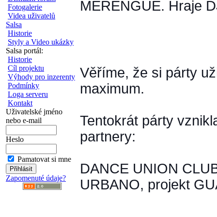
MERENGUE. Hraje DJ
Fotogalerie
Videa uživatelů
Salsa
Historie
Styly a Video ukázky
Salsa portál:
Historie
Cíl projektu
Věříme, že si párty už
Výhody pro inzerenty
maximum.
Podmínky
Loga serveru
Kontakt
Uživatelské jméno
Tentokrát párty vznikl
nebo e-mail
partnery:
Heslo
Pamatovat si mne
DANCE UNION CLUB
Zapomenuté údaje?
URBANO, projekt G