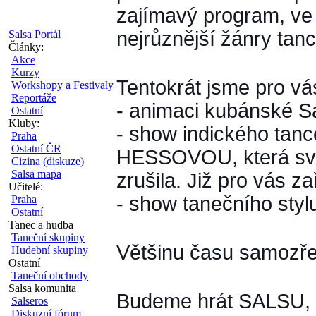
zajímavý program, ve
nejrůznější žánry tance
Salsa Portál
Články:
Akce
Kurzy
Tentokrát jsme pro vás 
Workshopy a Festivaly
Reportáže
- animaci kubánské S
Ostatní
Kluby:
- show indického tan
Praha
Ostatní ČR
HESSOVOU, která své
Cizina (diskuze)
Salsa mapa
zrušila. Již pro vás z
Učitelé:
- show tanečního sty
Praha
Ostatní
Tanec a hudba
Taneční skupiny
Většinu času samozře
Hudební skupiny
Ostatní
Taneční obchody
Salsa komunita
Budeme hrát SALSU
Salseros
Diskuzní fórum