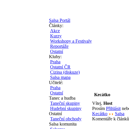
Salsa Portál
Články:
Akce
Kurzy
Workshopy a Festivaly
Reportáže
Ostatní
Kluby:
Praha
Ostatní ČR
Cizina (diskuze)
Salsa mapa
Učitelé:
Praha
Ostatní
Kecátko
Tanec a hudba
Taneční skupiny
Vítej,
Host
Hudební skupiny
Prosím
Přihlásit
ne
Ostatní
Kecátko
Salsa
Taneční obchody
Komentáře k článk
Salsa komunita