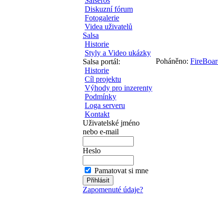
Salseros
Diskuzní fórum
Fotogalerie
Videa uživatelů
Salsa
Historie
Styly a Video ukázky
Poháněno:
FireBoar
Salsa portál:
Historie
Cíl projektu
Výhody pro inzerenty
Podmínky
Loga serveru
Kontakt
Uživatelské jméno
nebo e-mail
Heslo
Pamatovat si mne
Zapomenuté údaje?