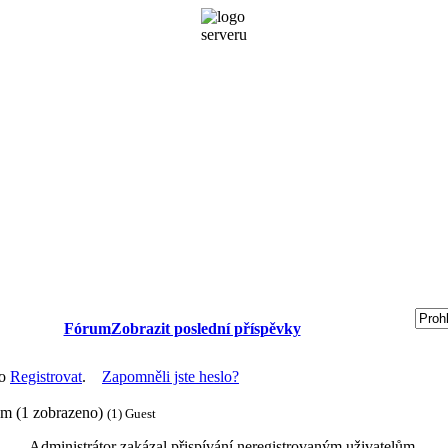
Fórum
Zobrazit poslední příspěvky
bo
Registrovat
.
Zapomněli jste heslo?
ům (1 zobrazeno)
(1) Guest
Administrátor zakázal přispívání neregistrovaným uživatelům.