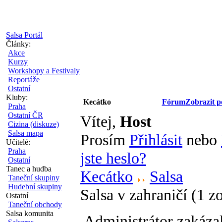
Salsa Portál
Články:
Akce
Kurzy
Workshopy a Festivaly
Reportáže
Ostatní
Kluby:
Kecátko
Fórum
Zobrazit p
Praha
Ostatní ČR
Vítej,
Host
Cizina (diskuze)
Salsa mapa
Prosím
Přihlásit
nebo
Učitelé:
Praha
jste heslo?
Ostatní
Tanec a hudba
Kecátko
Salsa
Taneční skupiny
Hudební skupiny
Salsa v zahraničí (1 
Ostatní
Taneční obchody
Salsa komunita
Administrátor zakáza