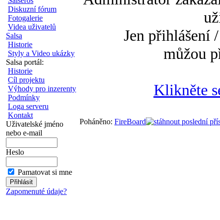
Salseros
Diskuzní fórum
už
Fotogalerie
Videa uživatelů
Jen přihlášení /
Salsa
Historie
můžou př
Styly a Video ukázky
Salsa portál:
Historie
Cíl projektu
Klikněte s
Výhody pro inzerenty
Podmínky
Loga serveru
Kontakt
Poháněno:
FireBoard
Uživatelské jméno
nebo e-mail
Heslo
Pamatovat si mne
Zapomenuté údaje?