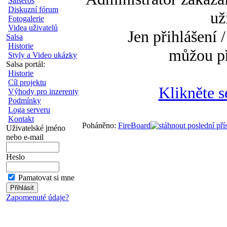
Salseros
Diskuzní fórum
už
Fotogalerie
Videa uživatelů
Jen přihlášení /
Salsa
Historie
můžou př
Styly a Video ukázky
Salsa portál:
Historie
Cíl projektu
Klikněte s
Výhody pro inzerenty
Podmínky
Loga serveru
Kontakt
Poháněno:
FireBoard
Uživatelské jméno
nebo e-mail
Heslo
Pamatovat si mne
Zapomenuté údaje?