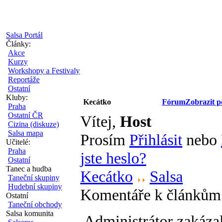
Salsa Portál
Články:
Akce
Kurzy
Workshopy a Festivaly
Reportáže
Ostatní
Kluby:
Kecátko
Fórum
Zobrazit p
Praha
Ostatní ČR
Vítej,
Host
Cizina (diskuze)
Salsa mapa
Prosím
Přihlásit
nebo
Učitelé:
Praha
jste heslo?
Ostatní
Tanec a hudba
Kecátko
Salsa
Taneční skupiny
Hudební skupiny
Komentáře k článkům
Ostatní
Taneční obchody
Salsa komunita
Administrátor zakáza