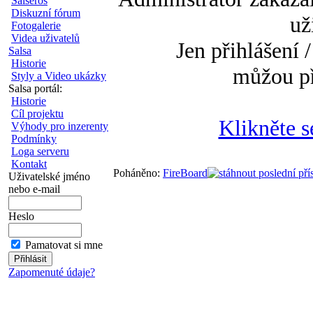
Salseros
Diskuzní fórum
už
Fotogalerie
Videa uživatelů
Jen přihlášení /
Salsa
Historie
můžou př
Styly a Video ukázky
Salsa portál:
Historie
Cíl projektu
Klikněte s
Výhody pro inzerenty
Podmínky
Loga serveru
Kontakt
Poháněno:
FireBoard
Uživatelské jméno
nebo e-mail
Heslo
Pamatovat si mne
Zapomenuté údaje?